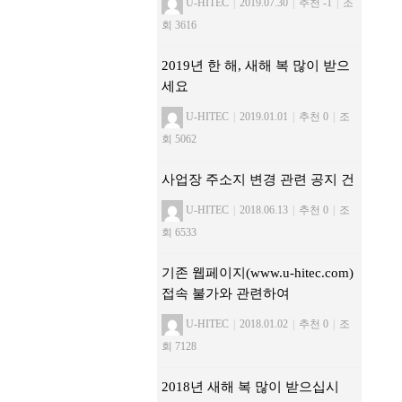
U-HITEC
|
2019.07.30
|
추천 -1
|
조
회 3616
2019년 한 해, 새해 복 많이 받으
세요
U-HITEC
|
2019.01.01
|
추천 0
|
조
회 5062
사업장 주소지 변경 관련 공지 건
U-HITEC
|
2018.06.13
|
추천 0
|
조
회 6533
기존 웹페이지(www.u-hitec.com)
접속 불가와 관련하여
U-HITEC
|
2018.01.02
|
추천 0
|
조
회 7128
2018년 새해 복 많이 받으십시