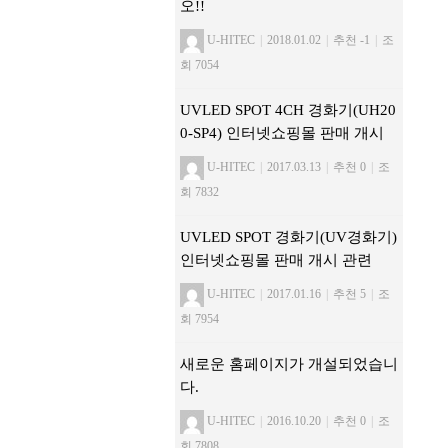
오!!
U-HITEC
|
2018.01.02
|
추천 -1
|
조
회 7054
UVLED SPOT 4CH 경화기(UH20
0-SP4) 인터넷쇼핑몰 판매 개시
U-HITEC
|
2017.03.13
|
추천 0
|
조
회 7832
UVLED SPOT 경화기(UV경화기)
인터넷쇼핑몰 판매 개시 관련
U-HITEC
|
2017.01.16
|
추천 5
|
조
회 7954
새로운 홈페이지가 개설되었습니
다.
U-HITEC
|
2016.10.20
|
추천 0
|
조
회 7808