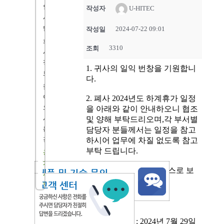
인
작성자
U-HITEC
사
말
2024-07-22 09:01
작성일
회
3310
조회
사
정
1. 귀사의 일익 번창을 기원합니
보
다.
찾
아
2. 폐사 2024년도 하계휴가 일정
오
을 아래와 같이 안내하오니 협조
시
및 양해 부탁드리오며,각 부서별
담당자 분들께서는 일정을 참고
는
하시어 업무에 차질 없도록 참고
길
부탁 드립니다.
공
지
재 충전 후 더 나은 서비스로 보
사
답하겠습니다.
항
감사합니다.
- 아 래 -
여름휴가기간 : 2024년 7월 29일