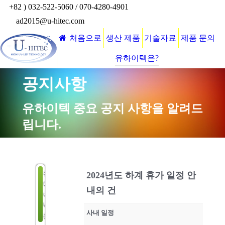
+82 ) 032-522-5060 / 070-4280-4901
ad2015@u-hitec.com
처음으로
생산 제품
기술자료
제품 문의
유하이텍은?
공지사항
유하이텍 중요 공지 사항을 알려드
립니다.
유
2024년도 하계 휴가 일정 안
하
내의 건
이
텍
사내 일정
은?