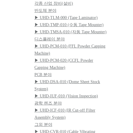
각종 산업 장비(설비)
반도체 분야
▶ UHD-TLM-000 (Tape Laminator)
▶ UHD-TMP-010 (수동 Tape Mounter)
▶ UHD-TMSA-010 (자동 Tape Mounter)
디스플레이 분야
▶ UHD-PCM-010 (FFL Powder Capping
Machine)
▶ UHD-PCM-020 (CCFL Powder
Capping Machine)
PCB 분야
▶ UHD-DSA-010 (Dome Sheet Stock
System)
▶ UHD-IUF-010 (Vision Inspection)
광학 렌즈 분야
▶ UHD-ICF-010 (IR Cut-off Filter
Assembly System)
그외 분야
▶ UHD-CVR-010 (Cable Vibrating