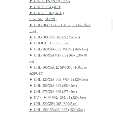
▶ UH2001FS (2CH) - FAN
▶ UH200-SP4 (4CH)
▶ UH2K-SP16 (16CH)
LINEAR (선광원)
▶ UHL-70X3A-365_H4SB (70x3㎜ 측광
조사)
▶ UHL-70X3N4CH-365 (70x3㎜)
▶ UHL851.5A6 (80x1.5㎜)
▶ UHL-160X4A-365_WD40 (160x4㎜)
▶ UHL-160X5AMT-365 (160x5,30x40
㎜)
▶ UHL-160X5AH2-SP4-365 (160x5㎜
&SPOT))
▶ UHL-220X5A-365_WD45 (220x5㎜)
▶ UHL-250X5A-365 (250x5㎜)
▶ UHL-275X5A-365 (275x5㎜)
▶ UV 센서 연결형 경화기 (380x3㎜)
▶ UHL-820X5W-365 (820x5㎜)
▶ UHL-1500X5AH2-365 (1500x5㎜)