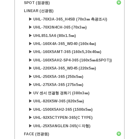
SPOT (점광원)
LINEAR (선광원)
▶ UHL-70X3A-365_H4SB (70x3㎜ 측광조사)
▶ UHL-70X3N4CH-365 (70x3㎜)
▶ UHL851.5A6 (80x1.5㎜)
▶ UHL-160X4A-365_WD40 (160x4㎜)
▶ UHL-160X5AMT-365 (160x5,30x40㎜)
▶ UHL-160X5AH2-SP4-365 (160x5㎜&SPOT))
▶ UHL-220X5A-365_WD45 (220x5㎜)
▶ UHL-250X5A-365 (250x5㎜)
▶ UHL-275X5A-365 (275x5㎜)
▶ UV 센서 연결형 경화기 (380x3㎜)
▶ UHL-820X5W-365 (820x5㎜)
▶ UHL-1500X5AH2-365 (1500x5㎜)
▶ UHL-92X5CTYPEN-365(C TYPE)
▶ UHL-25X5ANGLEN-365(ㄷ자형)
FACE (면광원)