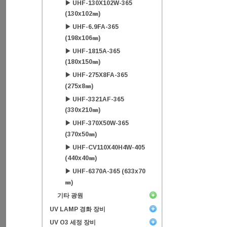
▶ UHF-130X102W-365
(130x102㎜)
▶ UHF-6.9FA-365
(198x106㎜)
▶ UHF-1815A-365
(180x150㎜)
▶ UHF-275X8FA-365
(275x8㎜)
▶ UHF-3321AF-365
(330x210㎜)
▶ UHF-370X50W-365
(370x50㎜)
▶ UHF-CV110X40H4W-405
(440x40㎜)
▶ UHF-6370A-365 (633x70
㎜)
기타 광원
UV LAMP 경화 장비
UV O3 세정 장비